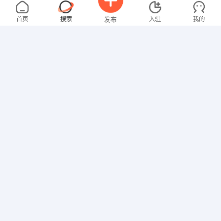
叶女士
4000-5000元
08-05
不限区域
全职
首页
搜索
入驻
我的
发布
技工/普工
男先生
4000-5000元
08-03
不限区域
全职
高中
招聘信息
求职简历
营业员
欧女士
面议
08-02
不限区域
全职
大专
其他职位
王女士
3000-4000元
08-02
不限区域
全职