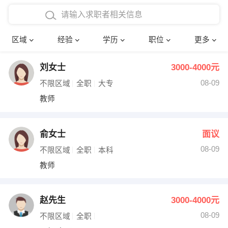
在校学生工作经验
本科
行政后勤
建筑装潢
确定
区域
经验
学历
职位
更多
三年以上工作经验
硕士
销售岗位
教师
刘女士
3000-4000元
四年以上工作经验
博士
文员
护士
08-09
不限区域
全职
大专
五年以上工作经验
财务会计
传单派发
教师
十年以上工作经验
超市零售
促销导购
俞女士
面议
网络IT
保健按摩
08-09
不限区域
全职
本科
教师
快递员
前台接待
收银员
技术员/工程师
赵先生
3000-4000元
08-09
水电/机修
部门经理
不限区域
全职